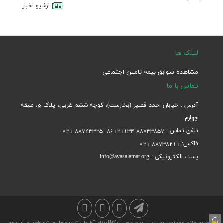
آرشيو اخبار
لینک ها
مشاهده سوابق بیمه تامین اجتماعی
تماس با ما
آدرس : خیابان احمد قصیر (بخارست)، کوچه ششم غربی، پلاک 5، طبقه
چهارم
تلفن تماس : 88733857-86121134 -88743325 021
فاکس: 88738211-021
پست الکترونیکی : info@avasalamat.org
کلیه حقوق مادی و معنوی این پورتال برای موسسه کارآفرینان آواسلامت محفوظ است - واحد روابط عمومی