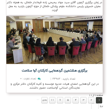
در زمان برگزاری آزمون آقای سید جواد یحیحی زاده فرماندار خلخال، به همراه دکتر
عمران خسروی رئیس دانشکده علوم پزشکی خلخال از حوزه آزمون بازدید به عمل
آورند.
برگزاری هشتمین گردهمایی كاركنان آوا سلامت
تعداد بازدید
۲۳۹۸۲
|
تعداد نظرات
:
۰
:
در این گردهمایی اعضای هیات مدیره موسسه و کلیه کارکنان دفتر مرکزی و
نمایندگان استانی آواسلامت حضور داشتند.
صفحه
1
از
11
.
.
...
11
6
5
4
3
2
1
بعدي
برو